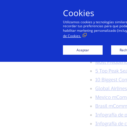
Cookies
Utilizamos cookies y tecnologías simila
recordar tus preferencias para que podamo
habilitar marketing personalizado (inclu
de Cookies.
Aceptar
Rech
Peak Season T
Most Frequent
5 Top Peak Se
10 Biggest Con
Global Airline
Mexico mCom
Brasil mComm
Infografía de 
Infografía de 