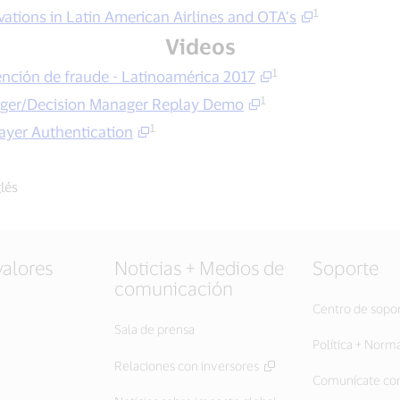
1
tions in Latin American Airlines and OTA’s
Videos
1
nción de fraude - Latinoamérica 2017
1
ger/Decision Manager Replay Demo
1
ayer Authentication
glés
valores
Noticias + Medios de
Soporte
comunicación
Centro de sopo
Sala de prensa
Política + Norm
Relaciones con inversores
Comunícate con