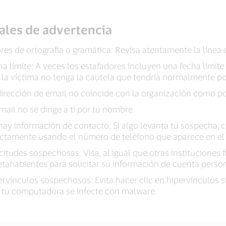
ales de advertencia
ores de ortografía o gramática: Revisa atentamente la línea 
ha límite: A veces los estafadores incluyen una fecha lími
 la víctima no tenga la cautela que tendría normalmente por
dirección de email no coincide con la organización como po
mail no se dirige a ti por tu nombre.
hay información de contacto: Si algo levanta tu sospecha, c
ectamente usando el número de teléfono que aparece en el d
citudes sospechosas: Visa, al igual que otras instituciones
jetahabientes para solicitar su información de cuenta person
rvínculos sospechosos: Evita hacer clic en hipervínculos si 
 tu computadora se infecte con malware.