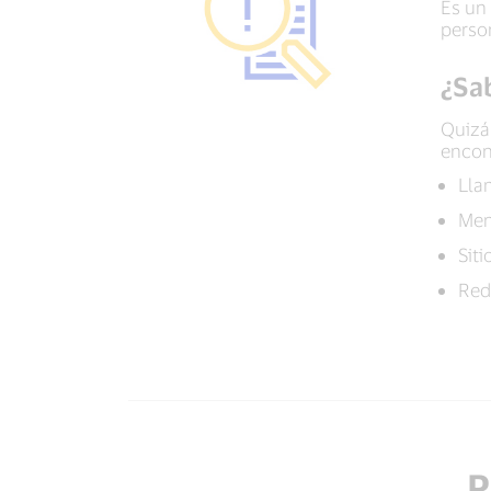
Es un
perso
¿Sab
Quizás
encon
Lla
Men
Sit
Red
P