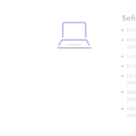
Señ
Err
Fec
que
La 
El e
No 
dir
Soli
tar
Hipe
que