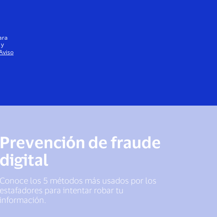
Iniciar sesión / registrarse
Todos
ara
 y
Aviso
Prevención de fraude
digital
Conoce los 5 métodos más usados por los
estafadores para intentar robar tu
información.