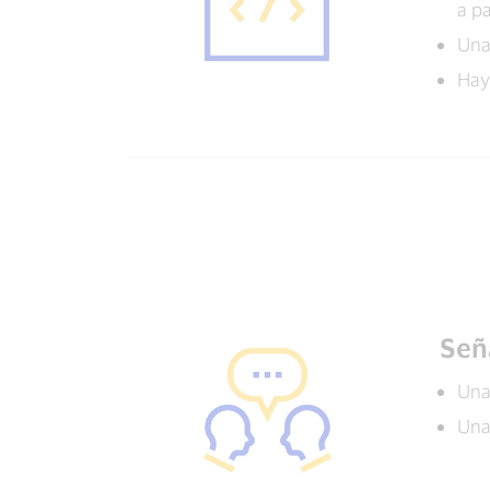
a pa
Una
Hay
Señ
Una
Una