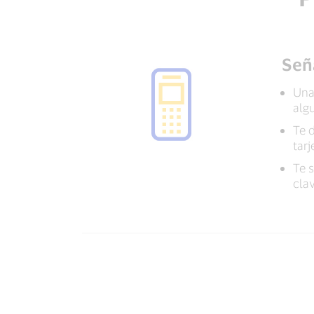
Señ
Una 
alg
Te 
tarj
Te s
cla