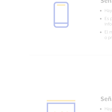
Señ
Hay
Es 
inf
El 
o p
Señ
Hay