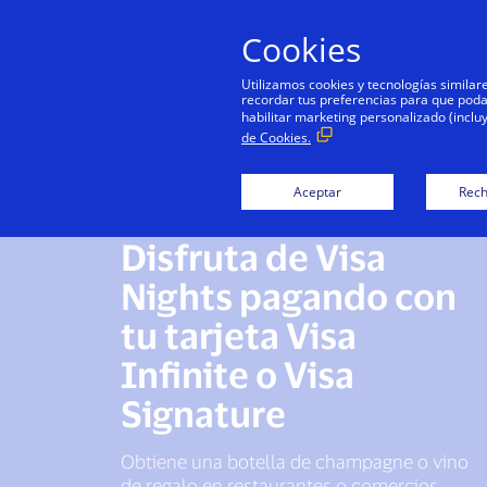
Cookies
Utilizamos cookies y tecnologías simila
recordar tus preferencias para que podamo
habilitar marketing personalizado (inclu
de Cookies.
Aceptar
Rech
Disfruta de Visa
Nights pagando con
tu tarjeta Visa
Infinite o Visa
Signature
Obtiene una botella de champagne o vino
de regalo en restaurantes o comercios