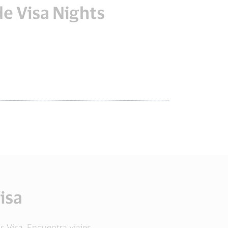
e Visa Nights
isa
 Visa. Encuentra viajes,