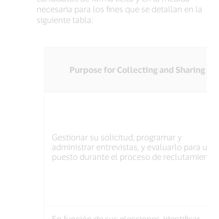
necesaria para los fines que se detallan en la
siguiente tabla:
Purpose for Collecting and Sharing
Why
We
Collect
Personal
Gestionar su solicitud, programar y
Information
administrar entrevistas, y evaluarlo para un
and
puesto durante el proceso de reclutamiento.
How
We
Use
It
En función de sus elecciones, identificar