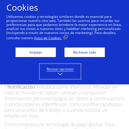
Saltar al contenido
Cookies
Utilizamos cookies y tecnologías similares donde es esencial para
proporcionar nuestro sitio web. También las usamos para recordar tus
preferencias para que podamos brindarte la mejor experiencia en línea,
Notificación de
analizar tus visitas a nuestros sitios y habilitar marketing personalizado
(incluyendo a través de nuestros socios de marketing). Para detalles,
privacidad para
consulta nuestro
Aviso de Cookies.
Candidatos de Visa
Aceptar
Rechazar todo
Fecha de entrada en vigencia:
19 de marzo de 2026
Revisar opciones
Esta Notificación de privacidad para candidatos
("
Notificación
") explica cómo Visa y sus Afiliadas en
todo el mundo recopilan, utilizan y comparten
Información personal (según se define a continuación)
cuando usted es identificado como posible candidato
para un puesto de trabajo, o cuando solicita un
empleo en Visa.
Como empresa de tecnología de pago global, Visa