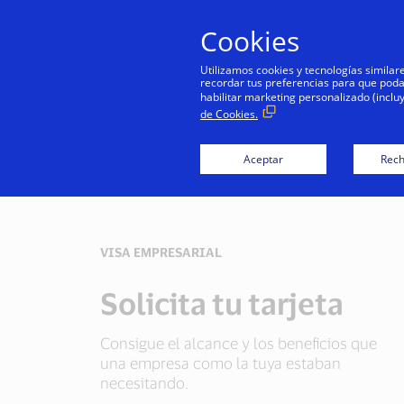
Cookies
Utilizamos cookies y tecnologías simila
recordar tus preferencias para que podamo
habilitar marketing personalizado (inclu
de Cookies.
Aceptar
Rech
VISA EMPRESARIAL
Solicita tu tarjeta
Consigue el alcance y los beneficios que
una empresa como la tuya estaban
necesitando.