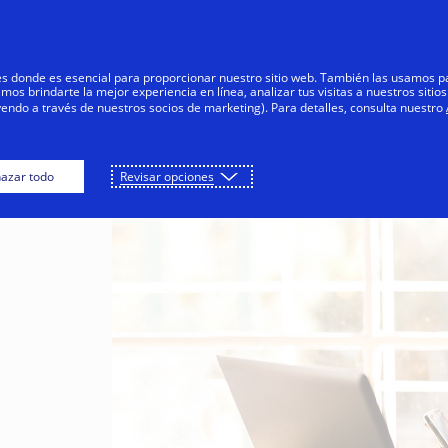
Saltar al contenido
Personas
Negocios
Innovadores
res donde es esencial para proporcionar nuestro sitio web. También las usamos p
s brindarte la mejor experiencia en línea, analizar tus visitas a nuestros sitios
yendo a través de nuestros socios de marketing). Para detalles, consulta nuestro
azar todo
Revisar opciones