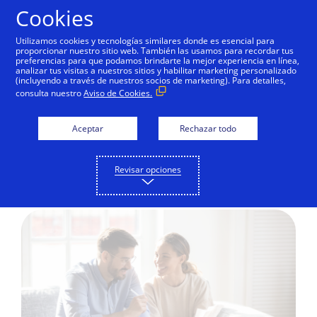
Saltar al contenido
Cookies
Utilizamos cookies y tecnologías similares donde es esencial para
proporcionar nuestro sitio web. También las usamos para recordar tus
preferencias para que podamos brindarte la mejor experiencia en línea,
analizar tus visitas a nuestros sitios y habilitar marketing personalizado
EDUCACIÓN DIGITAL
(incluyendo a través de nuestros socios de marketing). Para detalles,
consulta nuestro
Aviso de Cookies.
¿Un plan de compras?
¿Qué consideras antes de comprar? ¿Tu
Aceptar
Rechazar todo
negocio cuenta con un proceso para
realizar las compras?
Revisar opciones