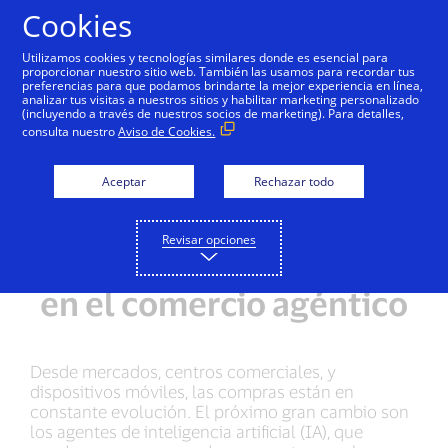
Saltar al contenido
Cookies
Utilizamos cookies y tecnologías similares donde es esencial para
proporcionar nuestro sitio web. También las usamos para recordar tus
preferencias para que podamos brindarte la mejor experiencia en línea,
analizar tus visitas a nuestros sitios y habilitar marketing personalizado
(incluyendo a través de nuestros socios de marketing). Para detalles,
consulta nuestro
Aviso de Cookies.
Aceptar
Rechazar todo
Revisar opciones
Panorama de amenazas
en el comercio agéntico
Desde mercados, centros comerciales, y
dispositivos móviles, las compras están en
constante evolución. El próximo gran cambio son
los agentes de inteligencia artificial (IA), que