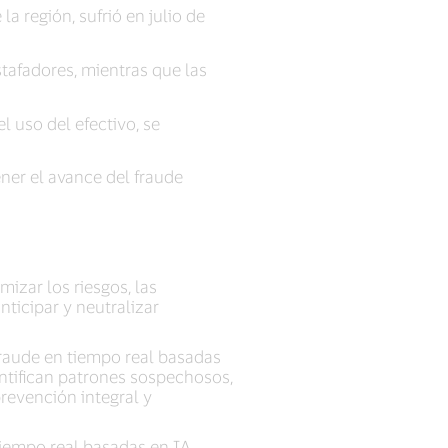
a región, sufrió en julio de
tafadores, mientras que las
 uso del efectivo, se
ener el avance del fraude
izar los riesgos, las
ticipar y neutralizar
fraude en tiempo real basadas
entifican patrones sospechosos,
revención integral y
tiempo real basadas en IA,