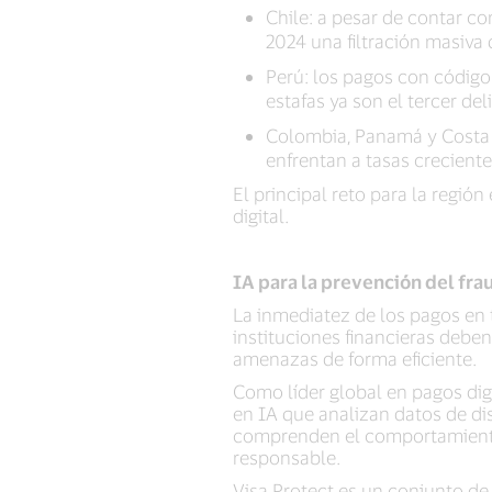
Chile: a pesar de contar co
2024 una filtración masiva
Perú: los pagos con código
estafas ya son el tercer d
Colombia, Panamá y Costa R
enfrentan a tasas creciente
El principal reto para la regió
digital.
IA para la prevención del fr
La inmediatez de los pagos en 
instituciones financieras debe
amenazas de forma eficiente.
Como líder global en pagos dig
en IA que analizan datos de dis
comprenden el comportamiento 
responsable.
Visa Protect es un conjunto de