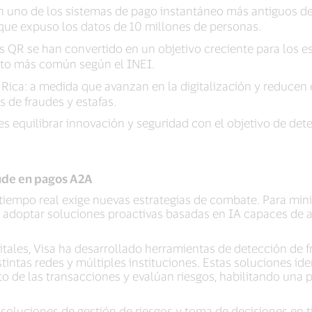
n uno de los sistemas de pago instantáneo más antiguos de l
 que expuso los datos de 10 millones de personas.
s QR se han convertido en un objetivo creciente para los es
elito más común según el INEI.
ica: a medida que avanzan en la digitalización y reducen el
s de fraudes y estafas.
n es equilibrar innovación y seguridad con el objetivo de det
aude en pagos A2A
tiempo real exige nuevas estrategias de combate. Para minim
n adoptar soluciones proactivas basadas en IA capaces de an
itales, Visa ha desarrollado herramientas de detección de 
tintas redes y múltiples instituciones. Estas soluciones id
de las transacciones y evalúan riesgos, habilitando una p
 soluciones de gestión de riesgos y toma de decisiones en 