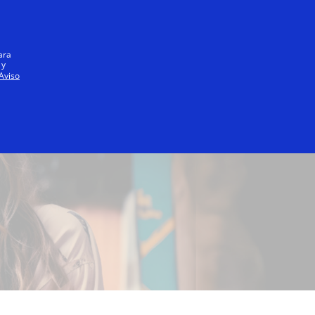
Iniciar sesión / registrarse
Todos
ara
 y
Aviso