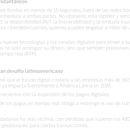
instantáneos
ir fondos en menos de 15 segundos, fuera de las redes trad
inmediata a ambas partes. No obstante, esta rapidez y sen
, la disponibilidad 24/7, la irreversibilidad y la limitada tr
 los ciberdelincuentes, quienes pueden engañar a miles de 
nuevas tecnologías y los canales digitales para atraer a su
s no solo arriesgan su dinero, sino que también presionan a
iempo real (RTP).
gran desafío latinoamericano
mó que el fraude digital costaría a las empresas más de 36
e ya impacta fuertemente a América Latina en 2025.
recientes con la expansión de los pagos digitales:
de los pagos en tiempo real obligó a restringir el uso de tr
iudadanos ha sido víctima, con pérdidas que superan los 480
 geobloqueo para ciertas transacciones.