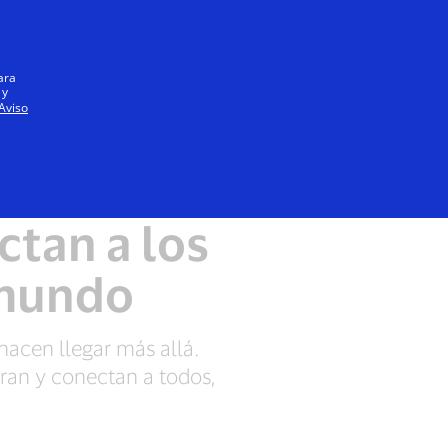
Iniciar sesión / registrarse
Todos
ara
 y
Aviso
ctan a los
 mundo
hacen llegar más allá.
ran y conectan a todos,