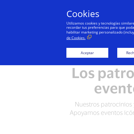
Cookies
Utilizamos cookies y tecnologías simila
recordar tus preferencias para que podamo
habilitar marketing personalizado (inclu
de Cookies.
Aceptar
Rech
Los patro
event
Nuestros patrocinios 
Apoyamos eventos icóni