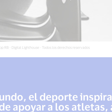
p RB - Digital Lighthouse - Todos los derechos reservados
undo, el deporte inspira
de apoyar a los atletas,