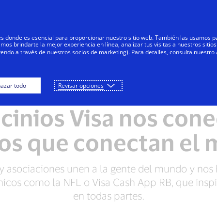
Saltar al contenido
Personas
Negocios
Innovadores
res donde es esencial para proporcionar nuestro sitio web. También las usamos p
s brindarte la mejor experiencia en línea, analizar tus visitas a nuestros sitios
yendo a través de nuestros socios de marketing). Para detalles, consulta nuestro
azar todo
Revisar opciones
SOCIEDADES Y EVENTOS
cinios Visa nos cone
os que conectan el
y asociaciones unen a la gente del mundo y nos 
cos como la NFL o Visa Cash App RB, que inspi
en todas partes.