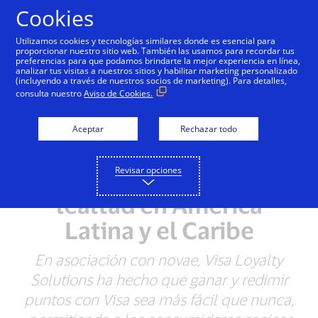
Saltar al contenido
Cookies
Utilizamos cookies y tecnologías similares donde es esencial para
proporcionar nuestro sitio web. También las usamos para recordar tus
preferencias para que podamos brindarte la mejor experiencia en línea,
analizar tus visitas a nuestros sitios y habilitar marketing personalizado
NOTAS DE PRENSA
(incluyendo a través de nuestros socios de marketing). Para detalles,
consulta nuestro
Aviso de Cookies.
Visa lanza Visa Loyalty
Solutions, la primera
Aceptar
Rechazar todo
plataforma 100% digital
Revisar opciones
para programas de
lealtad en América
Latina y el Caribe
En asociación con novae, Visa Loyalty
Solutions ha hecho que ganar y redimir
puntos con Visa sea más fácil que nunca,