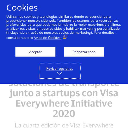
Saltar al contenido
Cookies
Utilizamos cookies y tecnologías similares donde es esencial para
proporcionar nuestro sitio web. También las usamos para recordar tus
preferencias para que podamos brindarte la mejor experiencia en línea,
analizar tus visitas a nuestros sitios y habilitar marketing personalizado
NOTAS DE PRENSA
(incluyendo a través de nuestros socios de marketing). Para detalles,
consulta nuestro
Aviso de Cookies.
Visa promueve
recuperación económica
Aceptar
Rechazar todo
de PYMES de América
Revisar opciones
Latina y el Caribe y
soluciones de transporte
junto a startups con Visa
Everywhere Initiative
2020
La cuarta edición de Visa Everywhere