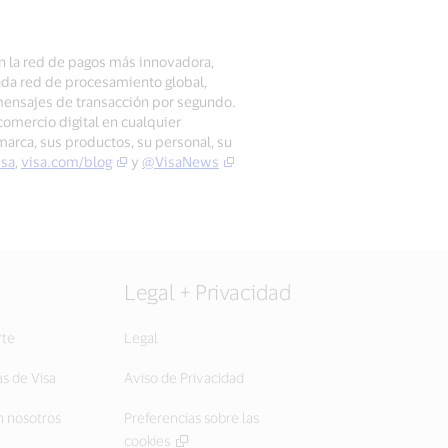
on la red de pagos más innovadora,
ada red de procesamiento global,
mensajes de transacción por segundo.
comercio digital en cualquier
 marca, sus productos, su personal, su
isa
,
visa.com/blog
y
@VisaNews
Legal + Privacidad
rte
Legal
as de Visa
Aviso de Privacidad
 nosotros
Preferencias sobre las
cookies