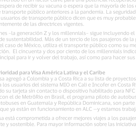
 espera de recibir su vacuna o espera que la mayoría de lo
de transporte público anteriores a la pandemia. La segurida
s usuarios de transporte público dicen que es muy probabl
entemente de las directrices vigentes.
nes –la generación Z y los millennials– sigue incluyendo el
de sustentabilidad. Más de un tercio de los pasajeros de la
el caso de México, utiliza el transporte público como su me
ón. El cincuenta y dos por ciento de los millennials indic
ipal para ir y volver del trabajo, así como para hacer sus d
ioridad para Visa América Latina y el Caribe
sa agregó a Colombia y a Costa Rica a su lista de proyecto
los usuarios del sistema MIO en Cali e Incofer en Costa R
o su tarjeta sin contacto o dispositivo habilitado para NFC
con el de MetrôRio en Brasil, el programa piloto de autobu
autobuses en Guatemala y República Dominicana, son parte 
o que ya están en funcionamiento en ALC —y estamos trab
sa está comprometida a ofrecer mejores viajes a los pasajer
te y sostenible. Para mayor información sobre las iniciativ