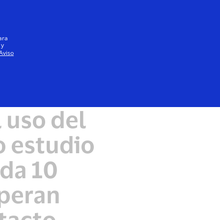
Iniciar sesión / registrarse
Todos
ara
 y
Aviso
 uso del
o estudio
ada 10
speran
tacto