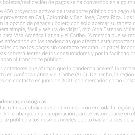
e boletos/realización de pagos se ha convertido en algo muy
e 450 proyectos activos de transporte público con pago s
ar proyectos en Cali, Colombia y San José, Costa Rica. Los
 la opción de pagar su boleto con solo acercar su tarjeta o
ra simple, fácil y segura de viajar", dijo Aida Esteban Milla
 para Visa América Latina y el Caribe. "A medida que se re
s enfocando en las tendencias que afectan esta importante 
itales como los pagos sin contacto tendrán un papel import
as sobresalientes de los consumidores y por la facilidad de
ndan al transporte público”.
os anteriores que afirman que la pandemia aceleró la crecie
to en América Latina y el Caribe (ALC). De hecho, la regi
es sin contacto en junio de 2021, con mercados como Cost
ndencias ecológicas
as rutinas cotidianas se interrumpieron en toda la región y
 Sin embargo, una recuperación parece vislumbrarse en el 
porte público a los mismos niveles que lo hacían antes de l
nvertido en un factor clave para una potencial recuperación