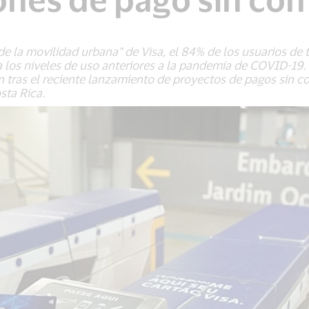
de la movilidad urbana” de Visa, el 84% de los usuarios de 
 los niveles de uso anteriores a la pandemia de COVID-1
 tras el reciente lanzamiento de proyectos de pagos sin co
sta Rica.