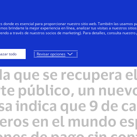
Saltar al contenido
Personas
Negocios
Innovadores
res donde es esencial para proporcionar nuestro sitio web. También las usamos p
s brindarte la mejor experiencia en línea, analizar tus visitas a nuestros sitios
yendo a través de nuestros socios de marketing). Para detalles, consulta nuestro
azar todo
Revisar opciones
NOTA DE PRENSA
a que se recupera el
te público, un nuev
sa indica que 9 de c
eros en el mundo e
ones de pago sin con