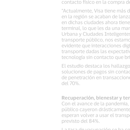
contacto físico en la compra d
“Actualmente, Visa tiene más d
en la región se acaban de lanz
en dichas ciudades ahora tienen
terminal, lo que les da una mane
Urbana y Ciudades Inteligentes
transporte público, nos estamo
evidente que interacciones dig
transporte dadas las expectativ
tecnología sin contacto que bri
El estudio destaca los hallazg
soluciones de pagos sin contac
de penetración en transaccion
del 70%.
Recuperación, bienestar y te
Con el avance de la pandemia, l
público cayeron drásticamente.
esperan volver a usar el trans
previsto del 84%.
La tasa de vacunación se ha co