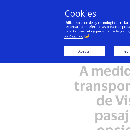
Cookies
Utilizamos cookies y tecnologías simila
recordar tus preferencias para que podamo
habilitar marketing personalizado (inclu
de Cookies.
Aceptar
Rech
A medid
transpor
de Vi
pasaj
opci