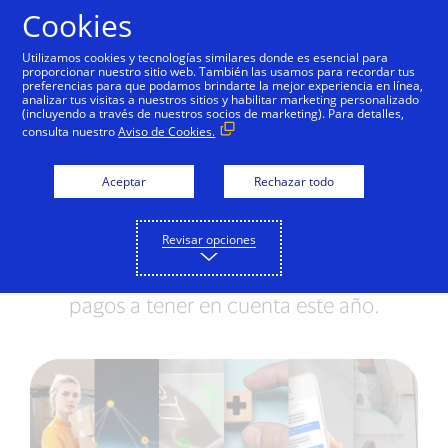
Saltar al contenido
Cookies
Utilizamos cookies y tecnologías similares donde es esencial para
proporcionar nuestro sitio web. También las usamos para recordar tus
preferencias para que podamos brindarte la mejor experiencia en línea,
En 2024, los pagos se
analizar tus visitas a nuestros sitios y habilitar marketing personalizado
(incluyendo a través de nuestros socios de marketing). Para detalles,
volverán globales,
consulta nuestro
Aviso de Cookies.
abiertos, personalizados
Aceptar
Rechazar todo
e interoperables
Revisar opciones
El regreso de los viajes de placer y el auge
de la IA completan 6 tendencias de
pagos a tener en cuenta este año.