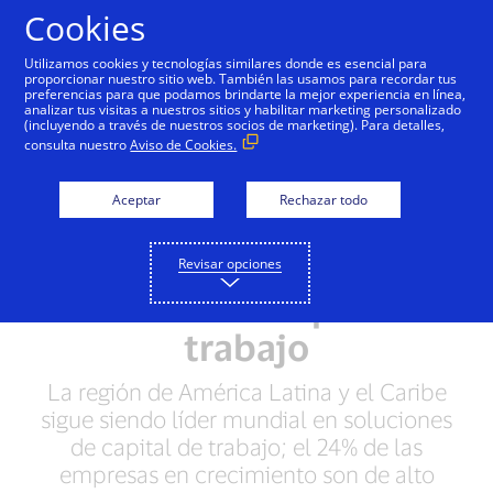
Saltar al contenido
Cookies
Utilizamos cookies y tecnologías similares donde es esencial para
proporcionar nuestro sitio web. También las usamos para recordar tus
preferencias para que podamos brindarte la mejor experiencia en línea,
El Índice de Capital de
analizar tus visitas a nuestros sitios y habilitar marketing personalizado
(incluyendo a través de nuestros socios de marketing). Para detalles,
Trabajo de Visa de
consulta nuestro
Aviso de Cookies.
empresas en
Aceptar
Rechazar todo
crecimiento revela
aumento de 300% en la
Revisar opciones
eficiencia de capital de
trabajo
La región de América Latina y el Caribe
sigue siendo líder mundial en soluciones
de capital de trabajo; el 24% de las
empresas en crecimiento son de alto